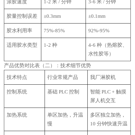
涂胶速度
1-2 米 / 分钟
3-6 米 / 分钟
胶量控制误差
±0.3mm
±0.1mm
胶水利用率
75%-85%
92%-95%
适用胶水类型
1-2 种
4-6 种（热熔胶、
水性胶等）
产品优势对比表（二）：技术细节优势
技术特点
行业常规产品
我厂淋胶机
控制系统
基础
PLC 控制
智能
PLC + 触摸
屏人机交互
加热系统
单区加热，升温
多区独立加热，
慢
10 分钟快速升温