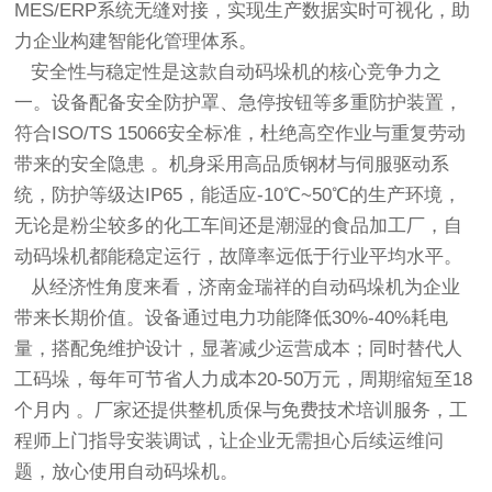
MES/ERP系统无缝对接，实现生产数据实时可视化，助
力企业构建智能化管理体系。
安全性与稳定性是这款自动码垛机的核心竞争力之
一。设备配备安全防护罩、急停按钮等多重防护装置，
符合ISO/TS 15066安全标准，杜绝高空作业与重复劳动
带来的安全隐患 。机身采用高品质钢材与伺服驱动系
统，防护等级达IP65，能适应-10℃~50℃的生产环境，
无论是粉尘较多的化工车间还是潮湿的食品加工厂，自
动码垛机都能稳定运行，故障率远低于行业平均水平。
从经济性角度来看，济南金瑞祥的自动码垛机为企业
带来长期价值。设备通过电力功能降低30%-40%耗电
量，搭配免维护设计，显著减少运营成本；同时替代人
工码垛，每年可节省人力成本20-50万元，周期缩短至18
个月内 。厂家还提供整机质保与免费技术培训服务，工
程师上门指导安装调试，让企业无需担心后续运维问
题，放心使用自动码垛机。