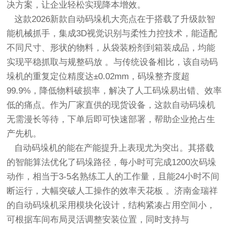
决方案，让企业轻松实现降本增效。
这款2026新款自动码垛机大亮点在于搭载了升级款智
能机械抓手，集成3D视觉识别与柔性力控技术，能适配
不同尺寸、形状的物料，从袋装粉剂到箱装成品，均能
实现平稳抓取与规整码放 。与传统设备相比，该自动码
垛机的重复定位精度达±0.02mm，码垛整齐度超
99.9%，降低物料破损率，解决了人工码垛易出错、效率
低的痛点。作为厂家直供的现货设备，这款自动码垛机
无需漫长等待，下单后即可快速部署，帮助企业抢占生
产先机。
自动码垛机的能在产能提升上表现尤为突出。其搭载
的智能算法优化了码垛路径，每小时可完成1200次码垛
动作，相当于3-5名熟练工人的工作量，且能24小时不间
断运行，大幅突破人工操作的效率天花板 。济南金瑞祥
的自动码垛机采用模块化设计，结构紧凑占用空间小，
可根据车间布局灵活调整安装位置，同时支持与